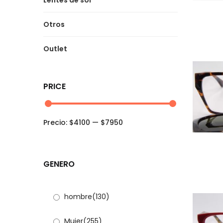
Lentes de sol
Otros
Outlet
PRICE
Precio:
$4100
—
$7950
GENERO
hombre
(130)
Mujer
(255)