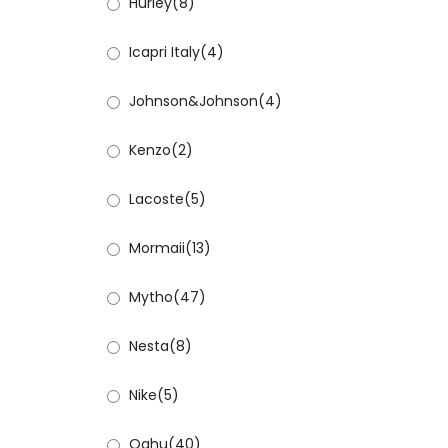
Hurley
(8)
Icapri Italy
(4)
Johnson&Johnson
(4)
Kenzo
(2)
Lacoste
(5)
Mormaii
(13)
Mytho
(47)
Nesta
(8)
Nike
(5)
Oahu
(40)