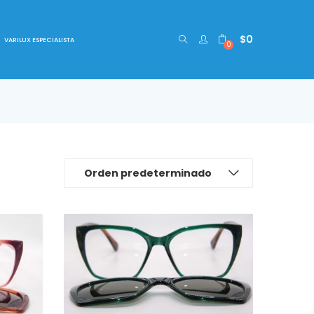
$
0
VARILUX ESPECIALISTA
0
Orden predeterminado