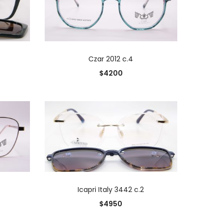
O
AÑADIR AL CARRITO
Czar 2012 c.4
$
4200
O
AÑADIR AL CARRITO
Icapri Italy 3442 c.2
$
4950