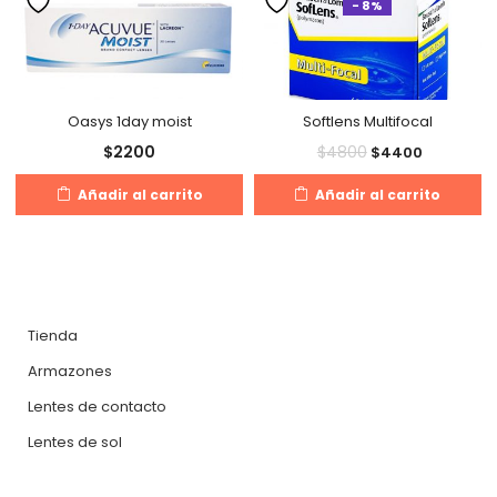
- 8%
Oasys 1day moist
Softlens Multifocal
$
2200
$
4800
$
4400
Añadir al carrito
Añadir al carrito
Tienda
Armazones
Lentes de contacto
Lentes de sol