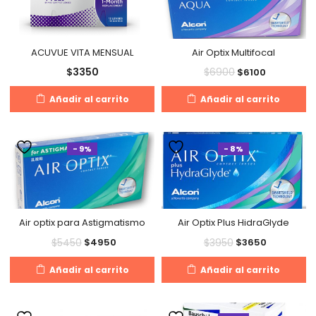
ACUVUE VITA MENSUAL
Air Optix Multifocal
$
3350
$
6900
$
6100
Añadir al carrito
Añadir al carrito
- 9%
- 8%
Air optix para Astigmatismo
Air Optix Plus HidraGlyde
$
5450
$
3950
$
4950
$
3650
Añadir al carrito
Añadir al carrito