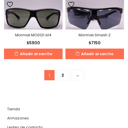
Mormaii MO0121 a14
Mormaii Smash 2
$
5900
$
7150
Añadir al carrito
Añadir al carrito
1
2
→
Tienda
Armazones
Lentes de contacto