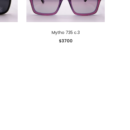
O
AÑADIR AL CARRITO
Mytho 735 c.3
0
$
3700
0