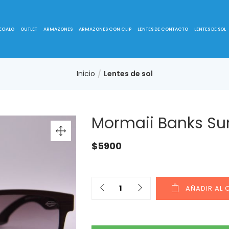
REGALO
OUTLET
ARMAZONES
ARMAZONES CON CLIP
LENTES DE CONTACTO
LENTES DE SOL
Inicio
Lentes de sol
Mormaii Banks Su
$
5900
AÑADIR AL 