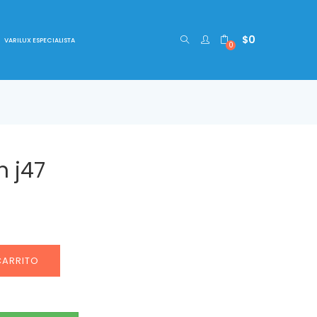
$
0
VARILUX ESPECIALISTA
0
n j47
CARRITO