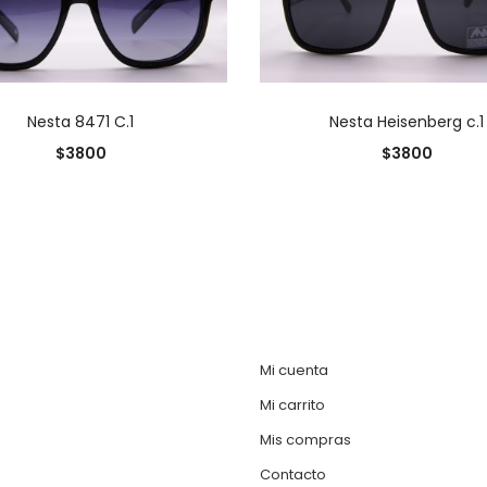
AÑADIR AL CARRITO
AÑADIR AL CARRIT
Nesta 8471 C.1
Nesta Heisenberg c.1
$
3800
$
3800
Mi cuenta
Mi carrito
Mis compras
Contacto