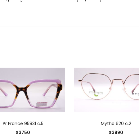
AÑADIR AL CARRITO
AÑADIR AL CARRIT
Pr France 95831 c.5
Mytho 620 c.2
$
3750
$
3990