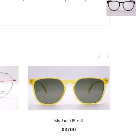
0
O
AÑADIR AL CARRITO
0
Mytho 716 c.3
$
3700