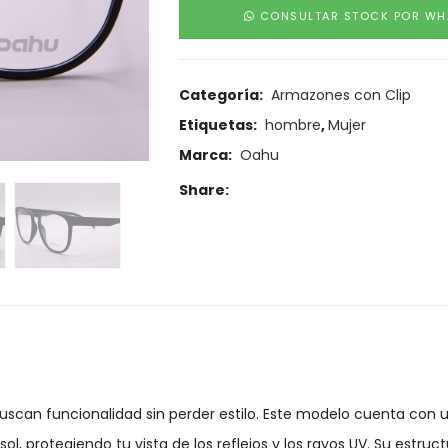
CONSULTAR STOCK POR WH
Categoría:
Armazones con Clip
Etiquetas:
hombre
,
Mujer
Marca:
Oahu
Share:
uscan funcionalidad sin perder estilo. Este modelo cuenta con 
l, protegiendo tu vista de los reflejos y los rayos UV. Su estruct