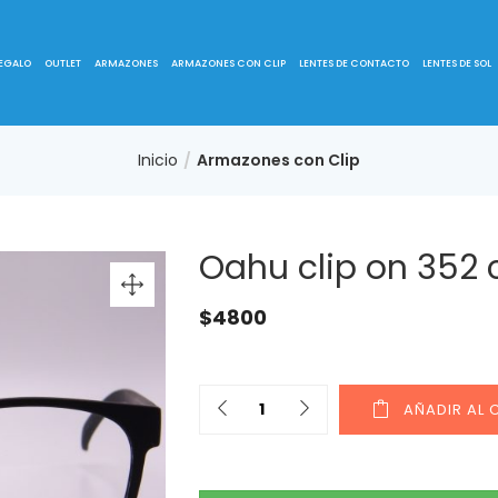
REGALO
OUTLET
ARMAZONES
ARMAZONES CON CLIP
LENTES DE CONTACTO
LENTES DE SOL
Inicio
Armazones con Clip
Oahu clip on 352 
$
4800
AÑADIR AL 