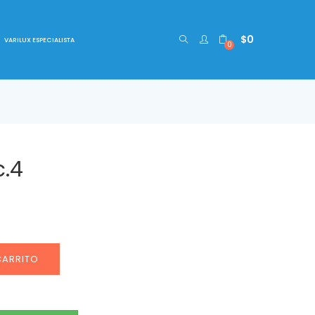
$
0
VARILUX ESPECIALISTA
0
c.4
CARRITO