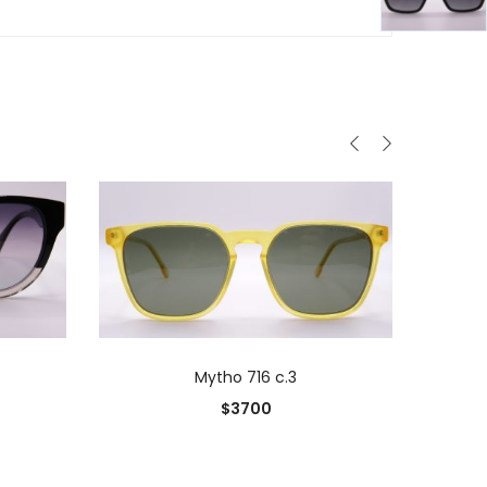
0
O
AÑADIR AL CARRITO
Mytho 716 c.3
0
$
3700