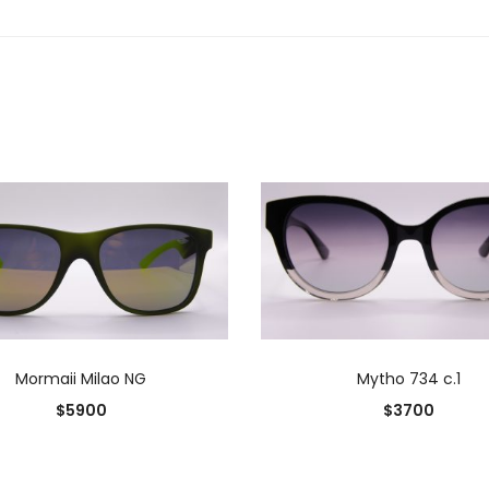
AÑADIR AL CARRITO
AÑADIR AL CARRIT
Mormaii Milao NG
Mytho 734 c.1
$
5900
$
3700