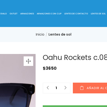
REGALO
OUTLET
ARMAZONES
ARMAZONES CON CLIP
LENTES DE CONTACTO
LENTES DE SOL
Inicio
Lentes de sol
Oahu Rockets c.0
$
3650
AÑADIR AL 