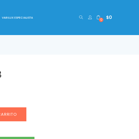
$
0
VARILUX ESPECIALISTA
0
8
CARRITO