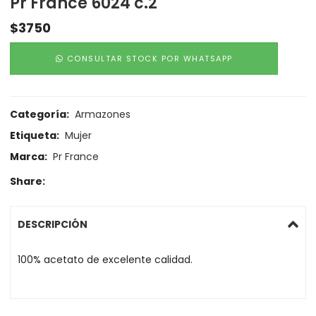
Pr France 6024 c.2
$
3750
CONSULTAR STOCK POR WHATSAPP
Categoría:
Armazones
Etiqueta:
Mujer
Marca:
Pr France
Share:
DESCRIPCIÓN
100% acetato de excelente calidad.