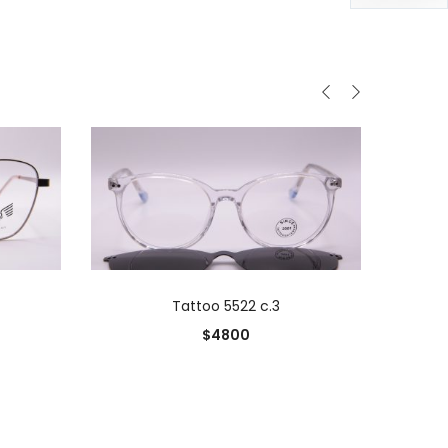
0
O
AÑADIR AL CARRITO
Tattoo 5522 c.3
0
$
4800