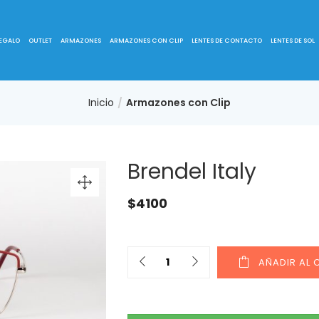
REGALO
OUTLET
ARMAZONES
ARMAZONES CON CLIP
LENTES DE CONTACTO
LENTES DE SOL
Inicio
Armazones con Clip
Brendel Italy
$
4100
AÑADIR AL 