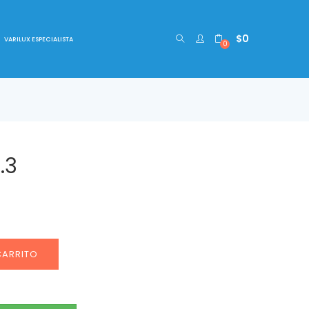
$
0
VARILUX ESPECIALISTA
0
.3
CARRITO