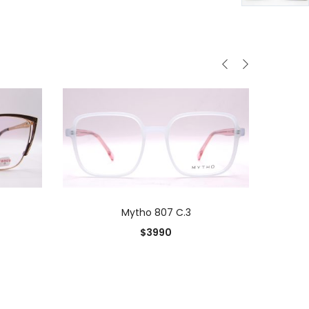
0
O
AÑADIR AL CARRITO
Mytho 807 C.3
0
$
3990