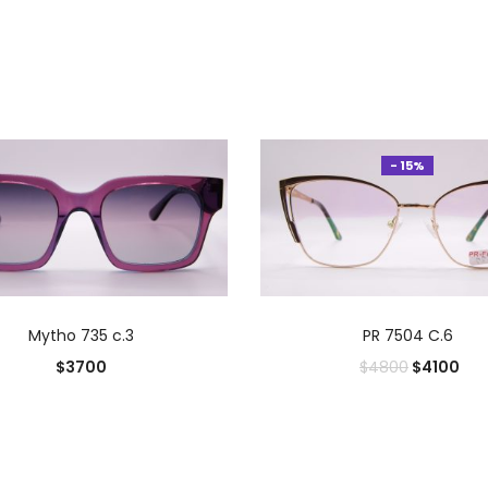
- 15%
AÑADIR AL CARRITO
AÑADIR AL CARRIT
Mytho 735 c.3
PR 7504 C.6
$
3700
$
4100
$
4800