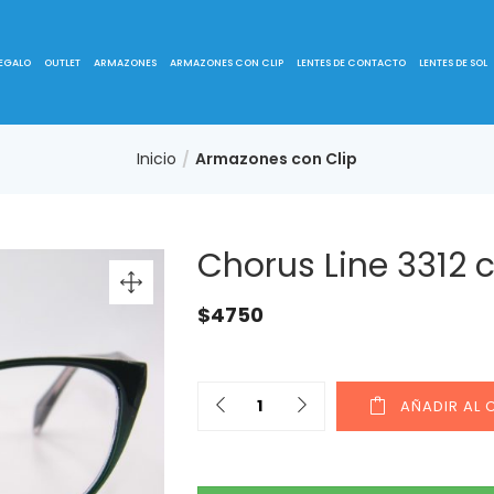
REGALO
OUTLET
ARMAZONES
ARMAZONES CON CLIP
LENTES DE CONTACTO
LENTES DE SOL
Inicio
Armazones con Clip
Chorus Line 3312 c
$
4750
AÑADIR AL 