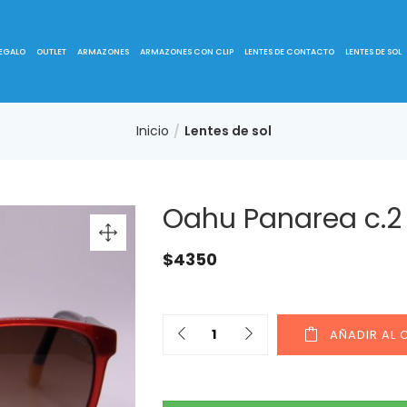
REGALO
OUTLET
ARMAZONES
ARMAZONES CON CLIP
LENTES DE CONTACTO
LENTES DE SOL
Inicio
Lentes de sol
Oahu Panarea c.2
$
4350
AÑADIR AL 