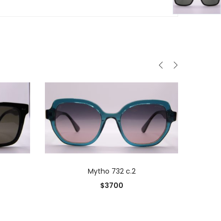
0
O
AÑADIR AL CARRITO
Mytho 732 c.2
0
$
3700