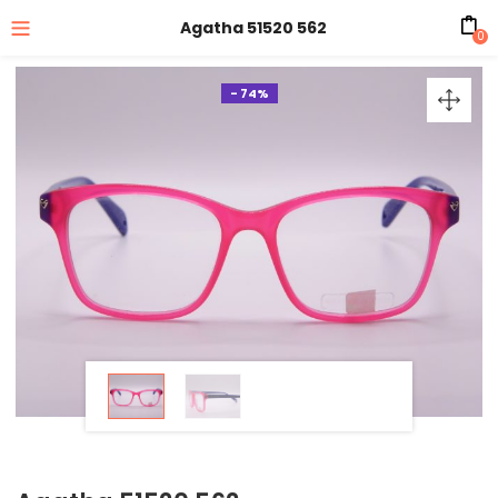
Agatha 51520 562
0
- 74%