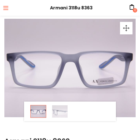
Armani 3118u 8363
0